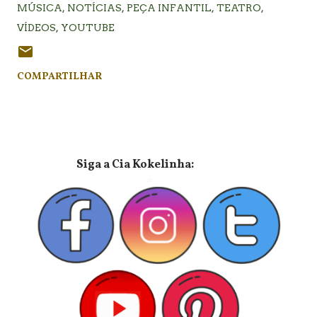
MÚSICA
NOTÍCIAS
PEÇA INFANTIL
TEATRO
VÍDEOS
YOUTUBE
COMPARTILHAR
⠀⠀⠀⠀⠀⠀⠀⠀⠀Siga a Cia Kokelinha: