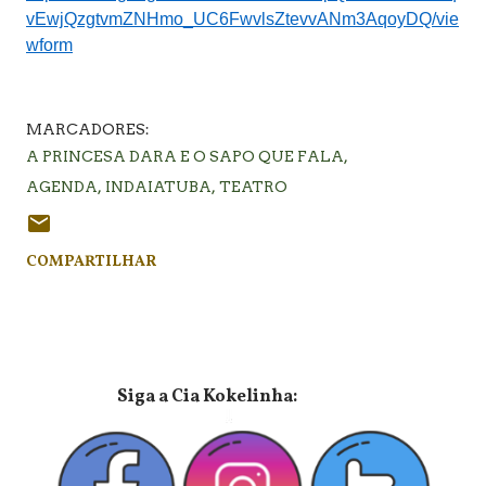
vEwjQzgtvmZNHmo_UC6FwvlsZtevvANm3AqoyDQ/vie
wform
MARCADORES:
A PRINCESA DARA E O SAPO QUE FALA
AGENDA
INDAIATUBA
TEATRO
COMPARTILHAR
⠀⠀⠀⠀⠀⠀⠀⠀⠀Siga a Cia Kokelinha: