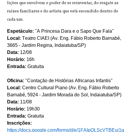
lições que envolvem o poder de se reinventar, do resgate as
raízes familiares e do artista que está escondido dentro de
cada um.
Espetáculo:
"A Princesa Dara e o Sapo Que Fala"
Local:
Teatro CIAEI (Av. Eng. Fábio Roberto Barnabé,
3665 - Jardim Regina, Indaiatuba/SP)
Data:
12/08
Horário:
16h
Entrada:
Gratuita
Oficina:
"Contação de Histórias Africanas Infantis"
Local:
Centro Cultural Piano (Av. Eng. Fábio Roberto
Barnabé, 5924 - Jardim Morada do Sol, Indaiatuba/SP)
Data:
11/08
Horário:
19h30
Entrada:
Gratuita
I
nscrições:
https://docs.google.com/forms/d/e/1FAIpQLScVTBEui1q