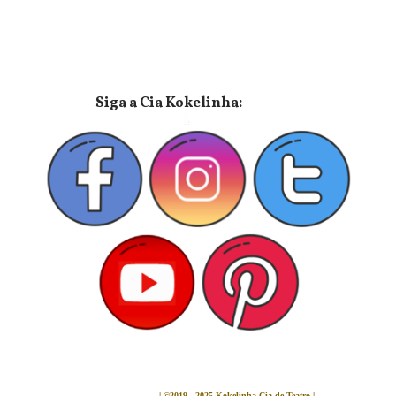
⠀⠀⠀⠀⠀⠀⠀⠀⠀Siga a Cia Kokelinha:
⠀
⠀
⠀
⠀
⠀⠀
⠀⠀
⠀
⠀
⠀⠀
⠀
⠀
⠀
⠀
⠀⠀
⠀
⠀
⠀
⠀
⠀
⠀⠀
⠀
⠀
⠀⠀
⠀
⠀⠀
⠀
⠀
⠀
⠀
⠀
⠀⠀⠀⠀
⠀
⠀
⠀
⠀
⠀
⠀
⠀
⠀
⠀
⠀
⠀
⠀
⠀
⠀
⠀⠀
⠀
⠀
⠀
⠀
⠀
⠀
⠀
⠀⠀⠀⠀
⠀
⠀
⠀⠀
⠀
⠀
⠀
⠀
⠀
⠀
⠀
⠀
⠀
⠀⠀⠀
⠀
⠀
⠀
⠀
⠀
⠀
⠀
⠀
⠀
⠀
⠀⠀⠀
⠀
⠀
⠀
⠀
⠀
⠀
⠀
⠀
⠀
⠀⠀
⠀
⠀
⠀
⠀
⠀
⠀⠀⠀
⠀
⠀
⠀
⠀⠀
⠀
⠀⠀⠀⠀
⠀
⠀⠀
⠀
⠀⠀
⠀
⠀⠀⠀⠀
⠀
⠀⠀
⠀
⠀⠀
⠀
⠀
⠀
⠀⠀
⠀
⠀
|
©
2019 - 2025 Kokelinha Cia de Teatro |