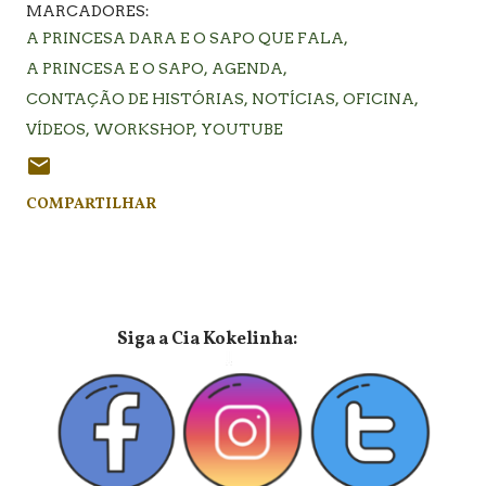
MARCADORES:
A PRINCESA DARA E O SAPO QUE FALA
A PRINCESA E O SAPO
AGENDA
CONTAÇÃO DE HISTÓRIAS
NOTÍCIAS
OFICINA
VÍDEOS
WORKSHOP
YOUTUBE
COMPARTILHAR
⠀⠀⠀⠀⠀⠀⠀⠀⠀Siga a Cia Kokelinha: