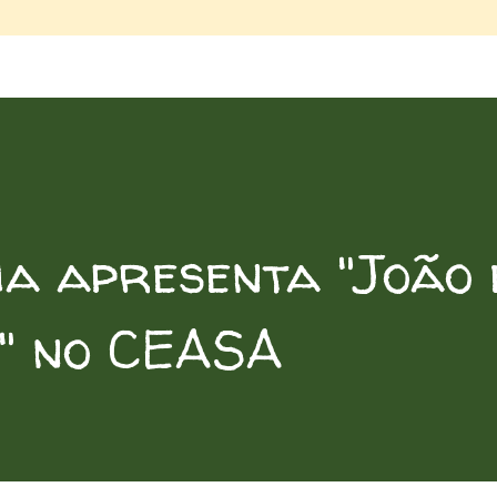
ha apresenta "João 
o" no CEASA