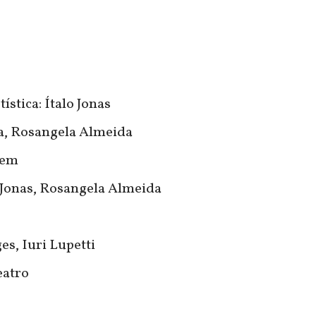
ística: Ítalo Jonas
na, Rosangela Almeida
gem
o Jonas, Rosangela Almeida
es, Iuri Lupetti
eatro