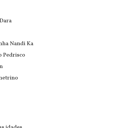
 Dara
nha Nandi Ka
o Pedrisco
in
Ametrino
 as idades